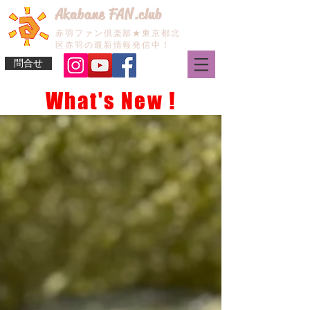
Akabane FAN.club
赤羽ファン倶楽部★東京都北
区赤羽の最新情報発信中！
問合せ
What's New !