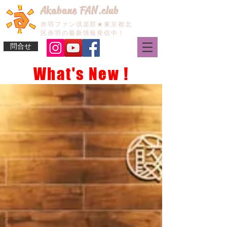
Akabane FAN.club
赤羽ファン倶楽部★東京都北
区赤羽の最新情報発信中！
問合せ
What's New !