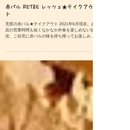
2021年6月6日
赤バル RETZE レッツェ★テイクアウ
ト
充実の赤バル★テイクアウト 2021年6月現在、お
店の営業時間も短くなかなか外食を楽しめない状
況。ご自宅に赤バルの味を持ち帰ってお楽しみく
ださい！ 赤羽屋台の新名物！王様のたまごパン：
400円 お客様の目の前でトリュフ香るトロトロた
まごが大きなチーズと絡み合い、香ばしく焼き...