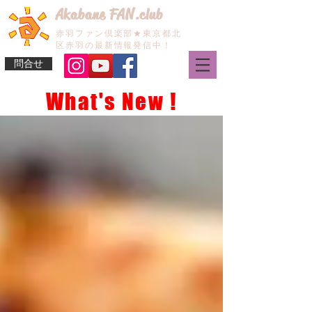
Akabane FAN.club
赤羽ファン倶楽部★東京都北
区赤羽の最新情報発信中！
問合せ
What's New !