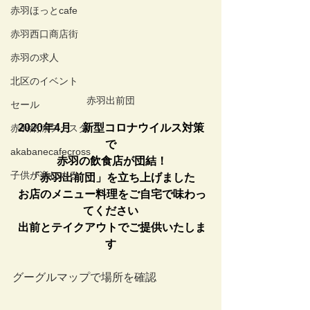
赤羽ほっとcafe
赤羽西口商店街
赤羽の求人
北区のイベント
赤羽出前団
セール
2020年4月　新型コロナウイルス対策
赤羽納涼フェスタ
で
akabanecafecross
赤羽の飲食店が団結！
子供が楽しめる
「赤羽出前団」を立ち上げました
 お店のメニュー料理をご自宅で味わっ
てください
 出前とテイクアウトでご提供いたしま
す
グーグルマップで場所を確認