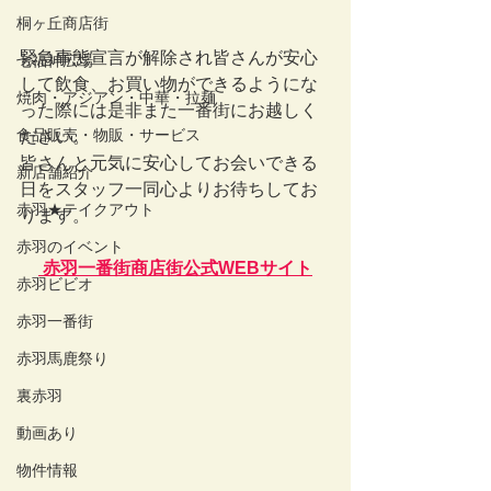
桐ヶ丘商店街
緊急事態宣言が解除され皆さんが安心
七福神広場
して飲食、お買い物ができるようにな
焼肉・アジアン・中華・拉麺
った際には是非また一番街にお越しく
食品販売・物販・サービス
ださい。
皆さんと元気に安心してお会いできる
新店舗紹介
日をスタッフ一同心よりお待ちしてお
赤羽★テイクアウト
ります。
赤羽のイベント
赤羽一番街商店街公式WEBサイト
赤羽ビビオ
赤羽一番街
赤羽馬鹿祭り
裏赤羽
動画あり
物件情報