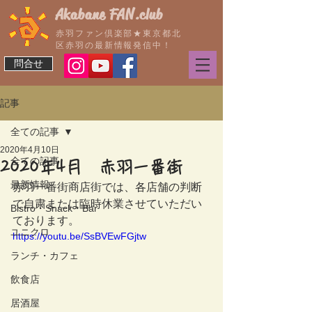
Akabane FAN.club
赤羽ファン倶楽部★東京都北
区赤羽の最新情報発信中！
問合せ
記事
全ての記事
2020年4月10日
全ての記事
2020年4月 赤羽一番街
最新情報
赤羽一番街商店街では、各店舗の判断
で自粛または臨時休業させていただい
Bistro・Snack・Bar
ております。
ユニクロ
https://youtu.be/SsBVEwFGjtw
ランチ・カフェ
飲食店
居酒屋