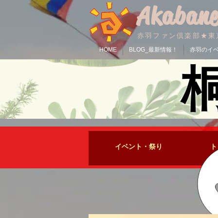
Akabane
赤羽ファン倶楽部★東
HOME
BLOG_最新情報！
赤羽のイ
イベント・祭り
​