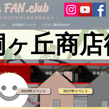
 FAN.club
京都北区赤羽の最新情報発信中！
ベント
赤羽納涼フェスタ
ビビオご案内/fashion
桐ヶ丘商店
物販・サービス
飲食店
トップページ
2019年イベント
2017年イベント