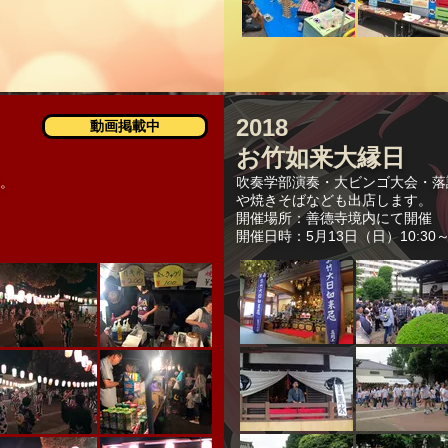
2018
動画掲載中
お竹如来大縁日
。
吹奏学部演奏・大ビンゴ大会・落
や焼きそばなども出店します。
開催場所：善德寺境内にて開催
開催日時：5月13日（日）10:30～1