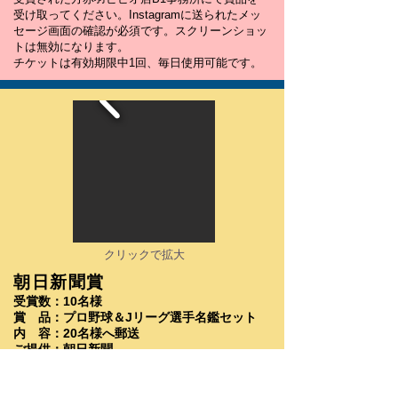
受け取ってください。Instagramに送られたメッ
セージ画面の確認が必須です。スクリーンショッ
トは無効になります。
チケットは有効期限中1回、毎日使用可能です。
クリックで拡大
朝日新聞賞
受賞数：10名様
賞 品：プロ野球＆Jリーグ選手名鑑セット
内 容：20名様へ郵送
​ご提供：朝日新聞
受賞された方にInstagramメッセージにて住所を
伺います。その後郵送させていただきます。住所