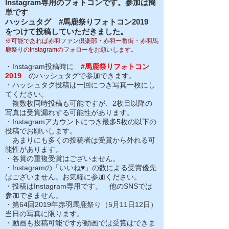
Instagram専用のフォトコンです。参加は簡
単です
ハッシュタグ #馬鹿祭りフォトコン2019
をつけて投稿していただきました。
​※可能であれば赤羽ファン倶楽部・赤羽一番街・赤羽馬
鹿祭りのInstagramのフォローをお願いします。
・Instagram投稿時に
#馬鹿祭りフォトコン
2019
のハッシュタグで参加できます。
・ハッシュタグ投稿は一回につき写真一枚にし
てください。
複数枚同時投稿も可能ですが、2枚目以降の
写真は受賞漏れする可能性があります。
・Instagramアカウントにつき最多5枚の以下の
投稿でお願いします。
あまりにも多くの投稿者は受賞から外れる可
能性があります。
・各賞の重複受賞はございません。
・Instagramの「いいね♥」の数による受賞優先
はございません。お気軽に参加ください。
・投稿はInstagram専用です。 他のSNSでは
参加できません。
・第64回2019年赤羽馬鹿祭り（5月11日12日）
当日の写真に限ります。
・動画も投稿可能ですが動画では受賞はできま