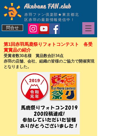
Akabane FAN.club
赤羽ファン倶楽部★東京都北
区赤羽の最新情報発信中！
問合せ
第1回赤羽馬鹿祭りフォトコンテスト 各受
賞賞品の紹介
受賞者数30名様 賞品数合計34点
赤羽の店舗、会社、組織の皆様のご協力で開催実現
となりました。