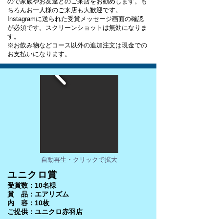
ので家族やお友達とのご来店をお勧めします。も
ちろんお一人様のご来店も大歓迎です。
Instagramに送られた受賞メッセージ画面の確認
が必須です。スクリーンショットは無効になりま
す。
​​※お飲み物などコース以外の追加注文は現金での
お支払いになります。
自動再生・クリックで拡大
ユニクロ賞
受賞数：10名様
賞 品：エアリズム
内 容：10枚
​ご提供：ユニクロ赤羽店