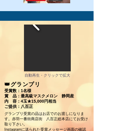
自動再生・クリックで拡大
👑グランプリ
受賞数：1名様
賞 品：最高級マスクメロン 静岡産
内 容：4玉★15,000円相当
​ご提供：八百正
グランプリ受賞の品はお店でのお渡しになりま
す。​赤羽一番街商店街 八百正総本店にてお受け
取り下さい。
Instagramに送られた受賞メッセージ画面の確認