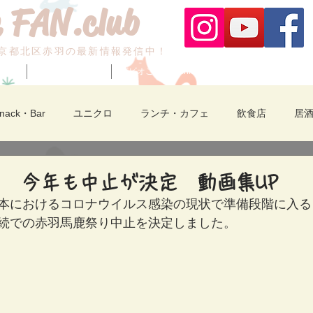
 FAN.club
京都北区赤羽の最新情報発信中！
ベント
赤羽納涼フェスタ
ビビオご案内/fashion
Snack・Bar
ユニクロ
ランチ・カフェ
飲食店
居
中華・拉麺
食品販売・物販・サービス
新店舗紹介
赤
 今年も中止が決定 動画集UP
本におけるコロナウイルス感染の現状で準備段階に入る
続での赤羽馬鹿祭り中止を決定しました。 
赤羽一番街
赤羽馬鹿祭り
裏赤羽
動画あり
物
北区のイベント
セール
赤羽納涼フェスタ
akabane