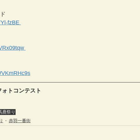
ド 
TYl-fzBE 
ZVRx09tqw 
M5WVKmRHc9s
フォトコンテスト
馬鹿祭り
り
赤羽一番街