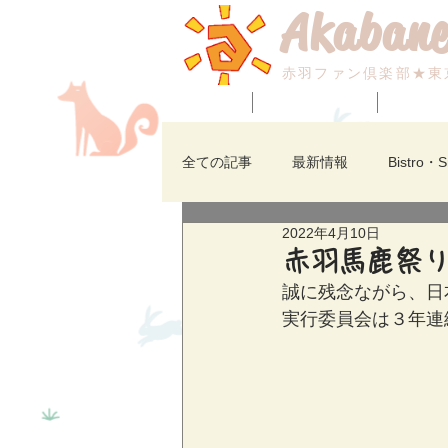
Akabane
赤羽ファン倶楽部★東
HOME
BLOG_最新情報！
赤羽のイ
全ての記事
最新情報
Bistro・
2022年4月10日
七福神広場
焼肉・アジアン・
赤羽馬鹿祭り
誠に残念ながら、日
実行委員会は３年連
赤羽のイベント
赤羽ビビオ
赤羽西口商店街
赤羽の求人