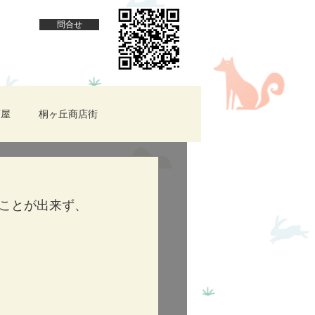
問合せ
酒屋
桐ヶ丘商店街
羽★テイクアウト
ことが出来ず、
件情報
赤羽ほっとcafe
cafecross
子供が楽しめる