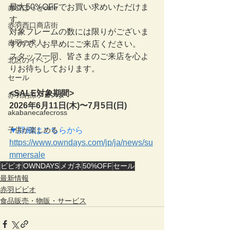
最大50%OFFでお買い求めいただけま
赤羽ほっとcafe
す。
赤羽西口商店街
対象フレームの数には限りがございま
赤羽の求人
すので、お早めにご来店ください。
スタッフ一同、皆さまのご来店を心よ
北区のイベント
りお待ちしております。
セール
<SALE対象期間>
赤羽納涼フェスタ
2026年6月11日(木)〜7月5日(日)
akabanecafecross
子供が楽しめる
▼詳細はこちらから
https://www.owndays.com/jp/ja/news/su
mmersale
ビビオ
OWNDAYS
メガネ
50%OFF
セール
最新情報
赤羽ビビオ
食品販売・物販・サービス