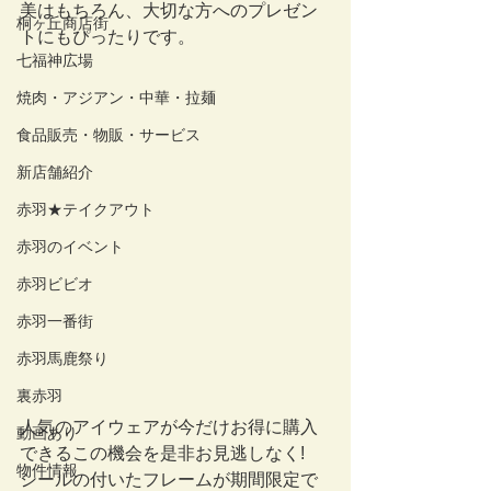
美はもちろん、大切な方へのプレゼン
桐ヶ丘商店街
トにもぴったりです。
七福神広場
焼肉・アジアン・中華・拉麺
食品販売・物販・サービス
新店舗紹介
赤羽★テイクアウト
赤羽のイベント
赤羽ビビオ
赤羽一番街
赤羽馬鹿祭り
裏赤羽
人気のアイウェアが今だけお得に購入
動画あり
できるこの機会を是非お見逃しなく!
物件情報
シールの付いたフレームが期間限定で