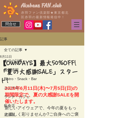
Akabane FAN.club
赤羽ファン倶楽部★東京都北
区赤羽の最新情報発信中！
問合せ
記事
全ての記事
6月11日
全ての記事
【OWNDAYS】最大50%OFF!
最新情報
「夏の大感謝SALE」スター
Bistro・Snack・Bar
ト!
ユニクロ
2026年6月11日(木)〜7月5日(日)の
期間限定で、夏の大感謝SALEを開
ランチ・カフェ
催いたします。
飲食店
新しいアイウェアで、今年の夏をもっ
と楽しく彩りませんか?ご自身へのご褒
居酒屋