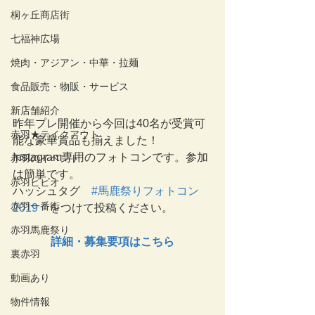
桐ヶ丘商店街
七福神広場
焼肉・アジアン・中華・拉麺
食品販売・物販・サービス
新店舗紹介
昨年プレ開催から今回は40名が受賞可
赤羽★テイクアウト
能な豪華賞品も揃えました！
Instagram専用のフォトコンです。参加
赤羽のイベント
は簡単です。
赤羽ビビオ
ハッシュタグ　
#馬鹿祭りフォトコン
赤羽一番街
2019
　をつけて投稿ください。
赤羽馬鹿祭り
詳細・募集要項はこちら
裏赤羽
動画あり
物件情報