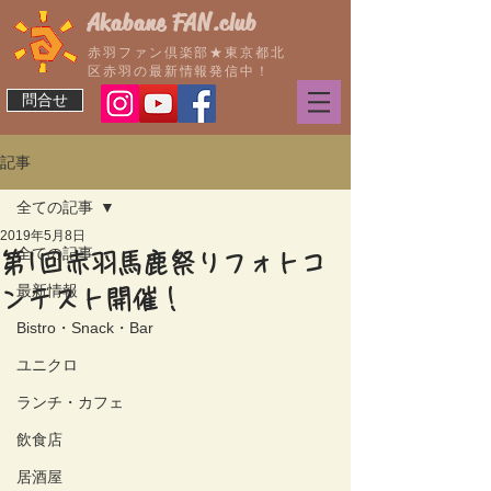
Akabane FAN.club
赤羽ファン倶楽部★東京都北
区赤羽の最新情報発信中！
問合せ
記事
全ての記事
2019年5月8日
全ての記事
第1回赤羽馬鹿祭りフォトコ
最新情報
ンテスト開催！
Bistro・Snack・Bar
ユニクロ
ランチ・カフェ
飲食店
居酒屋