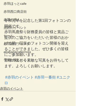
赤羽ほっとcafe
赤羽西口商店街
赤羽の求人
令和元年を記念した第1回フォトコンの
開催です。
北区のイベント
赤羽馬鹿祭り財務委員の皆様と賞品ご
セール
提供のご協力をいただいた皆様のおか
げで第一回目のフォトコン開催を迎え
赤羽納涼フェスタ
ることができました。ぜひ多くの皆様
akabanecafecross
にご参加願います。
子供が楽しめる
皆様の楽しく素敵な写真をお待ちして
ます。よろしくお願いします。
#赤羽のイベント
#赤羽一番街
#ユニク
ロ
赤羽のイベント