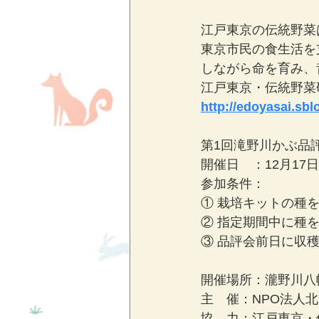
江戸東京の伝統野菜
東京市民の食生活を
しながら命を育み、
江戸東京・伝統野菜
http://edoyasai.sblo
第1回滝野川かぶ品
開催日　：12月17日
参加条件：
① 栽培キットの種
② 指定期間中に種を植
③ 品評会前日に収
開催場所：瀧野川八幡
主　催：NPO法人
協　力：江戸東京・