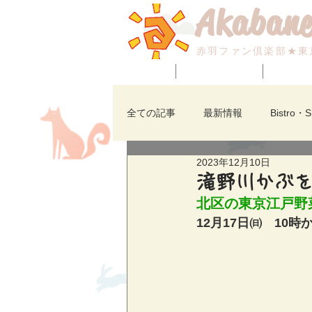
Akabane
赤羽ファン倶楽部★東
HOME
BLOG_最新情報！
赤羽のイ
全ての記事
最新情報
Bistro・
2023年12月10日
七福神広場
焼肉・アジアン・
滝野川かぶを
北区の東京江戸野
12月17日㈰　10時
赤羽のイベント
赤羽ビビオ
赤羽西口商店街
赤羽の求人