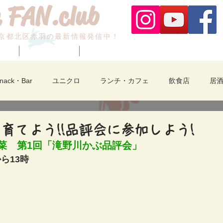
 FAN.club
京都北区赤羽の最新情報発信中！
ベント
赤羽納涼フェスタ
ビビオご案内/fashion
Snack・Bar
ユニクロ
ランチ・カフェ
飲食店
居
中華・拉麺
食品販売・物販・サービス
新店舗紹介
赤
育てよう!!品評会に参加しよう!
菜　第1回「滝野川かぶ品評会」
から13時
赤羽一番街
赤羽馬鹿祭り
裏赤羽
動画あり
物
北区のイベント
セール
赤羽納涼フェスタ
akabane