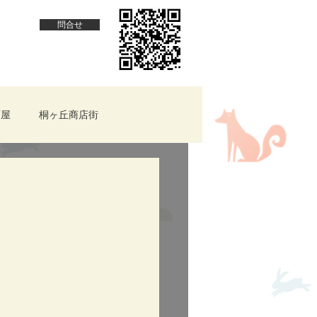
問合せ
酒屋
桐ヶ丘商店街
羽★テイクアウト
件情報
赤羽ほっとcafe
cafecross
子供が楽しめる