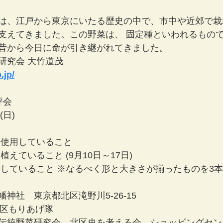
は、江戸から東京にいたる歴史の中で、市中や近郊で栽
支えてきました。この野菜は、 固定種といわれるもの
昔から今日に命が引き継がれてきました。
研究会 大竹道茂
.jp/
評会
(日)
を使用していること
えていること (9月10日～17日)
穫していること ※なるべく形と大きさが揃ったものを3
神社　東京都北区滝野川5-26-15
北区もりあげ隊
伝統野菜研究会、北区史を考える会、ショッピングセン