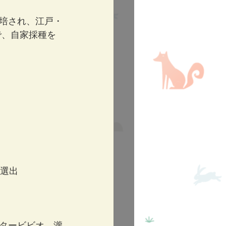
培され、江戸・
で、自家採種を
本選出
タービビオ、瀧