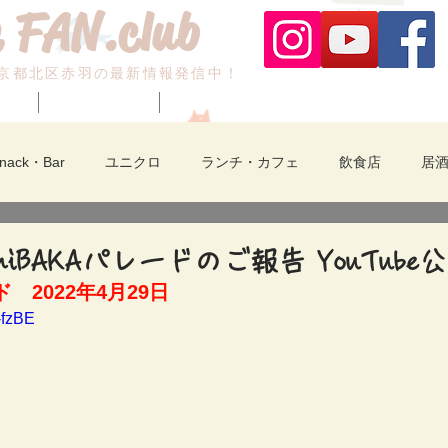
 FAN.club
京都北区赤羽の最新情報発信中！
ベント
赤羽納涼フェスタ
ビビオご案内/fashion
Snack・Bar
ユニクロ
ランチ・カフェ
飲食店
居
中華・拉麺
食品販売・物販・サービス
新店舗紹介
赤
niBAKAパレードのご報告 YouTube
ド　2022年4月29日 
-fzBE
赤羽一番街
赤羽馬鹿祭り
裏赤羽
動画あり
物
北区のイベント
セール
赤羽納涼フェスタ
akabane