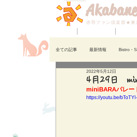
Akabane
赤羽ファン倶楽部★東
HOME
BLOG_最新情報！
赤羽のイ
全ての記事
最新情報
Bistro・
2022年5月12日
七福神広場
焼肉・アジアン・
4月29日 mi
miniBARAパレー
https://youtu.be/bToTYl
赤羽のイベント
赤羽ビビオ
赤羽西口商店街
赤羽の求人