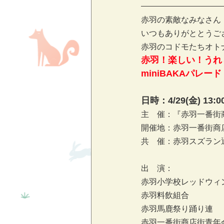
赤羽の素敵なみなさん
いつもありがととうご
赤羽のコドモたちオト
赤羽！楽しい！うれ
miniBAKAパレー
日時：4/29(金) 13:00
主　催：『赤羽一番街
開催地：赤羽一番街商
共　催：赤羽スズラン
出　演：
赤羽小学校レッドウィ
赤羽料飲組合
赤羽馬鹿祭り踊り連
赤羽一番街商店街青年