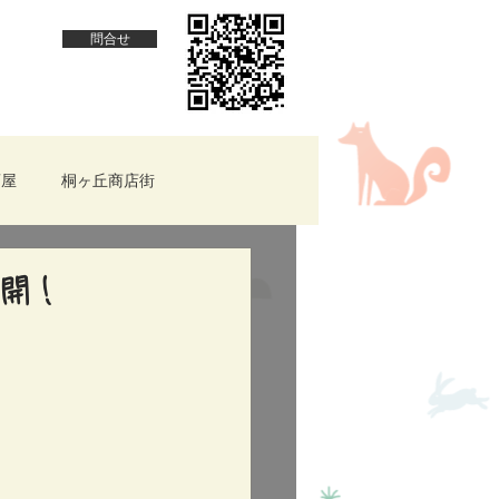
問合せ
酒屋
桐ヶ丘商店街
羽★テイクアウト
公開！
件情報
赤羽ほっとcafe
cafecross
子供が楽しめる