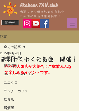
Akabane FAN.club
赤羽ファン倶楽部★東京都北
区赤羽の最新情報発信中！
問合せ
記事
全ての記事
2025年9月26日
全ての記事
赤羽わくわく元気会 開催！
最新情報
赤羽の人気店が大集合！ご家族みんな
で楽しめるイベントです。
Bistro・Snack・Bar
ユニクロ
ランチ・カフェ
飲食店
居酒屋