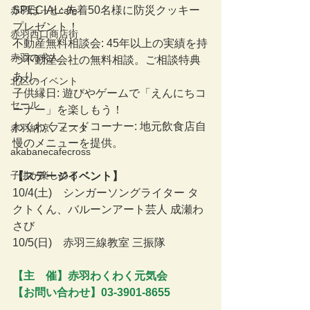
SPECIAL: 先着50名様に防災クッキー
赤羽ほっとcafe
プレゼント！
赤羽西口商店街
不動産無料相談会: 45年以上の実績を持
赤羽の求人
つ不動産会社の無料相談。ご相談特典
あり。
北区のイベント
子供縁日: 遊びやゲームで「えんにちコ
セール
ーナー」を楽しもう！
わくわくフードコーナー: 地元飲食店自
赤羽納涼フェスタ
慢のメニューを提供。
akabanecafecross
子供が楽しめる
【ステージイベント】
10/4(土)　シンガーソングライター タ
クトくん、バルーンアート芸人 成瀬わ
さび
10/5(日)　赤羽三線教室 三振隊
【主　催】赤羽わくわく元気会
【お問い合わせ】03-3901-8655