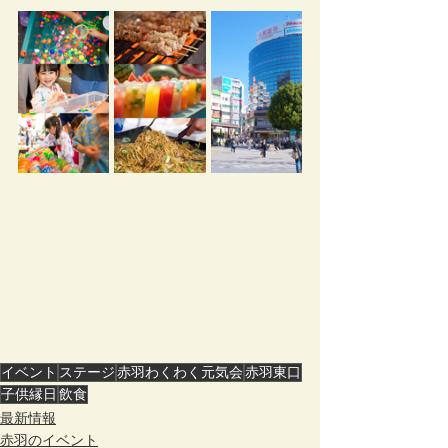
イベント
ステージ
赤羽わくわく元気会
赤羽東口
子供縁日
飲食
最新情報
赤羽のイベント