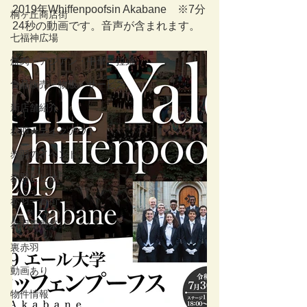
2019年Whiffenpoofsin Akabane　※7分
桐ヶ丘商店街
24秒の動画です。音声が含まれます。
七福神広場
焼肉・アジアン・中華・拉麺
食品販売・物販・サービス
新店舗紹介
赤羽★テイクアウト
赤羽のイベント
赤羽ビビオ
赤羽一番街
赤羽馬鹿祭り
裏赤羽
動画あり
物件情報