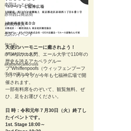
赤羽ほっとcafe
赤羽西口商店街
赤羽の求人
北区のイベント
セール
天使のハーモニーに癒されよう！
アメリカの名門、エール大学で110年の
赤羽納涼フェスタ
歴史を誇るアカペラグルー
akabanecafecross
プ“Whiffenpoofs（ウィッフェンプーフ
子供が楽しめる
ス）”のライブが今年も七福神広場で開
催されます。
一部有料席をのぞいて、観覧無料。ぜ
ひ、足をお運びください。
日 時：令和元年７月30日（火）終了し
たイベントです。
1st. Stage 18:00～