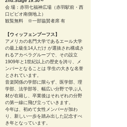
2nd.Stage 19:30～
会 場：赤羽七福神広場（赤羽駅前・西
口ビビオ南側地上）
観覧無料　※一部協賛者席 有
【ウィッフェンプーフス】
アメリカの名門大学であるエール大学
の最上級生14人だけ が選抜され構成さ
れるアカペラグループで、その設立
1909年と1世紀以上の歴史を誇り、メ
ンバーとなることは 学生の大きな名誉
とされています。
音楽関係の学部に限らず、医学部、理
学部、法学部等、幅広い分野で学ぶ人
材が在籍し、卒業後はそれぞれの分野
の第一線に飛び立っていきます。
今年は、初めて女性メンバーが加わ
り、新しい一歩を踏み出した記念すべ
き年となっています。