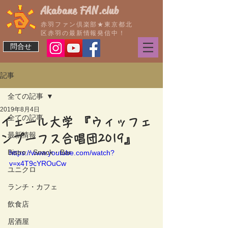
Akabane FAN.club
赤羽ファン倶楽部★東京都北
区赤羽の最新情報発信中！
問合せ
記事
全ての記事
2019年8月4日
全ての記事
イェール大学 『ウィッフェ
最新情報
ンプーフス合唱団2019』
Bistro・Snack・Bar
https://www.youtube.com/watch?
v=x4T9cYROuCw
ユニクロ
ランチ・カフェ
飲食店
居酒屋