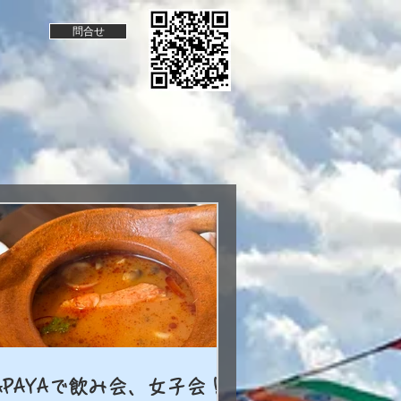
問合せ
APAYAで飲み会、女子会！8