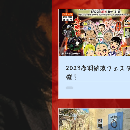
2023赤羽納涼フェス
催！