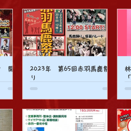
タ 開
2023年 第65回赤羽馬鹿祭
林
り
「
部