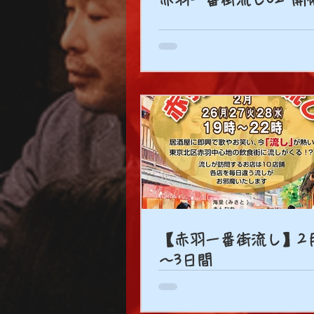
【赤羽一番街流し】2月
～3日間