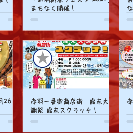
まもなく開催！
な
26日
赤羽一番街商店街 歳末大感
謝祭 歳末スクラッチ！