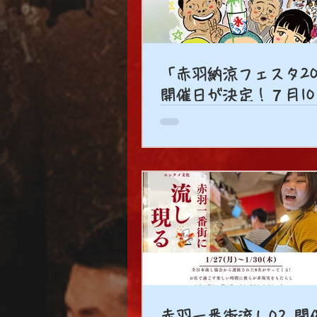
「赤羽納涼フェスタ20
開催日が決定！７月1
外部様の出店お申込み
赤羽一番街流し02 開