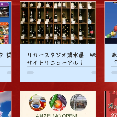
タ 詳
リカースタジオ清水屋 WEB
赤
サイトリニューアル！
「