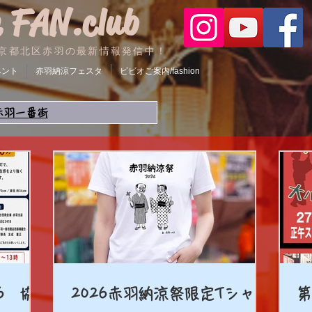
 FAN.club
京都北区赤羽の最新情報発信中！
ベント
赤羽納涼フェスタ
ビビオご案内/fashion
赤羽一番街
6 協
2026赤羽納涼祭限定Tシャツ
第