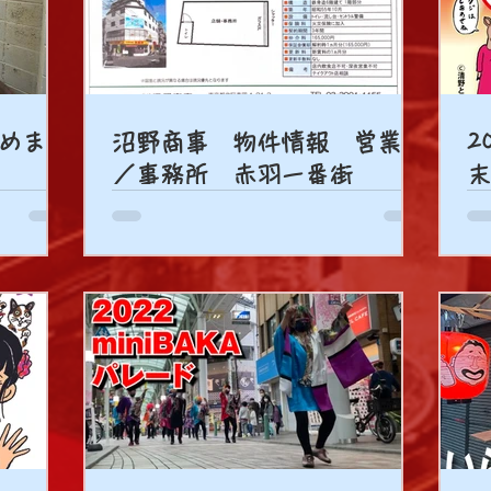
めま
沼野商事 物件情報 営業所
2
／事務所 赤羽一番街
末
ン