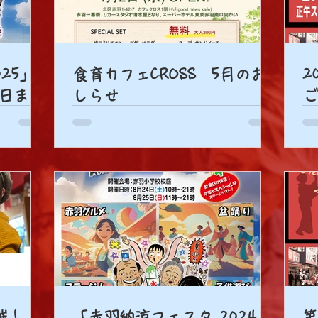
25」
食育カフェCROSS 5月のお
2
0日まで
しらせ
ご
受付中
催！
「赤羽納涼フェスタ 2024」
第