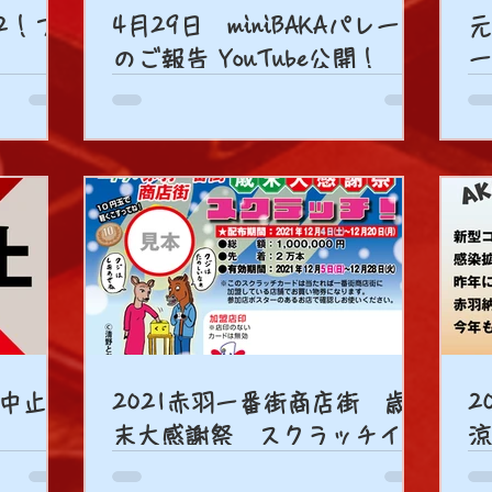
2！フ
4月29日 miniBAKAパレード
元
のご報告 YouTube公開！
ー
中止が
2021赤羽一番街商店街 歳
2
末大感謝祭 スクラッチイベ
涼
ント！