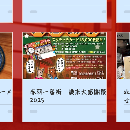
ーメン
赤羽一番街 歳末大感謝祭
a
2025
せ