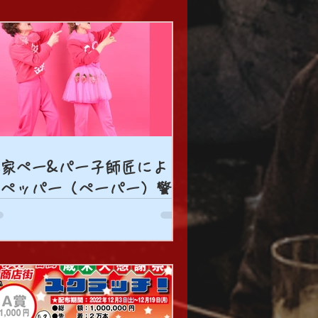
家ペー&パー子師匠による
ペッパー（ペーパー）警
」