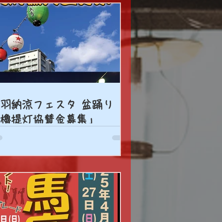
羽納涼フェスタ 盆踊り
櫓提灯協賛金募集」