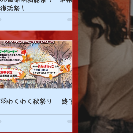
復活祭！
赤羽わくわく秋祭り 終了