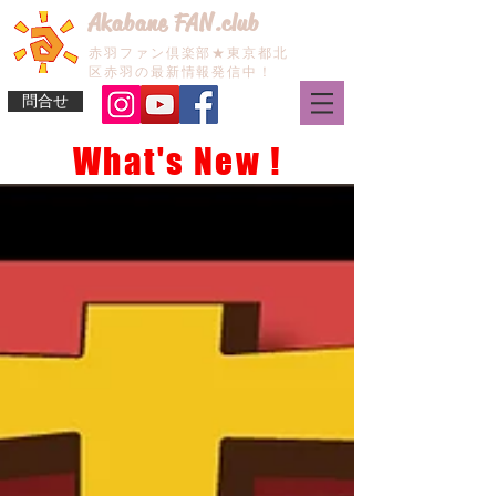
Akabane FAN.club
赤羽ファン倶楽部★東京都北
区赤羽の最新情報発信中！
問合せ
What's New !